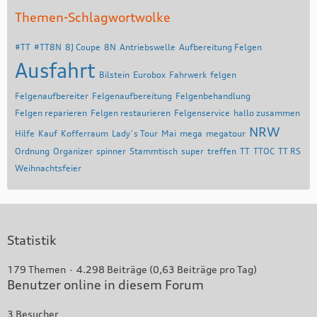
Themen-Schlagwortwolke
#TT
#TT8N
8J Coupe
8N
Antriebswelle
Aufbereitung Felgen
Ausfahrt
Bilstein
Eurobox
Fahrwerk
felgen
Felgenaufbereiter
Felgenaufbereitung
Felgenbehandlung
Felgen reparieren
Felgen restaurieren
Felgenservice
hallo zusammen
NRW
Hilfe
Kauf
Kofferraum
Lady´s Tour
Mai
mega
megatour
Ordnung
Organizer
spinner
Stammtisch
super
treffen
TT
TTOC
TT RS
Weihnachtsfeier
Statistik
179 Themen
4.298 Beiträge (0,63 Beiträge pro Tag)
Benutzer online in diesem Forum
3 Besucher