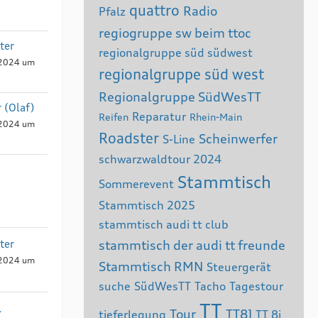
quattro
Radio
Pfalz
regiogruppe sw beim ttoc
ter
regionalgruppe süd südwest
 2024 um
regionalgruppe süd west
Regionalgruppe SüdWesTT
 (Olaf)
Reparatur
Reifen
Rhein-Main
 2024 um
Roadster
Scheinwerfer
S-Line
schwarzwaldtour 2024
Stammtisch
Sommerevent
Stammtisch 2025
stammtisch audi tt club
ter
stammtisch der audi tt freunde
 2024 um
Stammtisch RMN
Steuergerät
suche
SüdWesTT
Tacho
Tagestour
TT
.
Tour
TT8J
tieferlegung
TT 8j