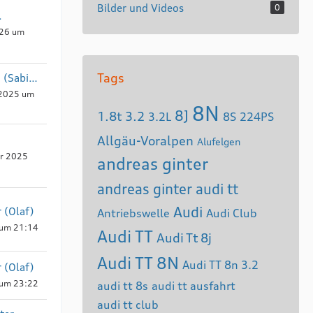
Bilder und Videos
0
.
026 um
Tags
Pfalz-Gecko (Sabine)
 2025 um
8N
8J
1.8t
3.2
3.2L
8S
224PS
Allgäu-Voralpen
Alufelgen
r 2025
andreas ginter
andreas ginter audi tt
Audi
 (Olaf)
Antriebswelle
Audi Club
 um 21:14
Audi TT
Audi Tt 8j
Audi TT 8N
Audi TT 8n 3.2
 (Olaf)
 um 23:22
audi tt 8s
audi tt ausfahrt
audi tt club