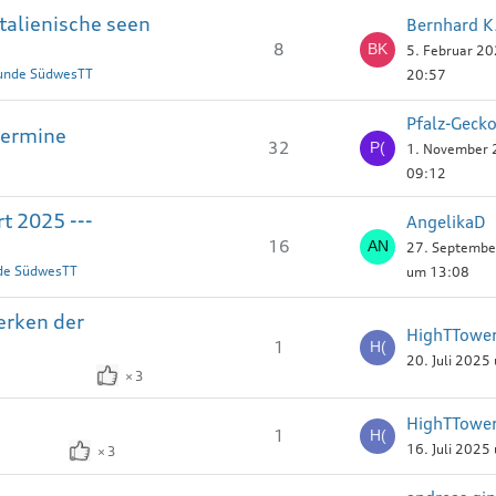
talienische seen
Bernhard K
8
5. Februar 2
eunde SüdwesTT
20:57
termine
32
1. November
09:12
t 2025 ---
AngelikaD
16
27. Septembe
nde SüdwesTT
um 13:08
erken der
HighTTower
1
20. Juli 2025
3
HighTTower
1
16. Juli 2025
3