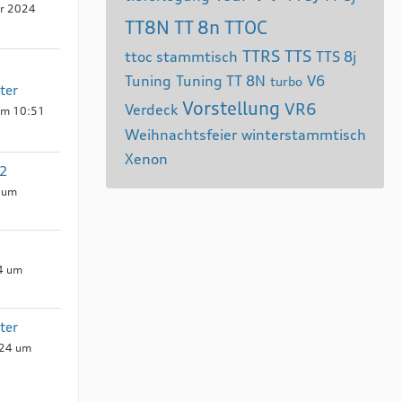
r 2024
TT8N
TT 8n
TTOC
TTRS
TTS
ttoc stammtisch
TTS 8j
Tuning
Tuning TT 8N
V6
turbo
ter
Vorstellung
VR6
Verdeck
 um 10:51
Weihnachtsfeier
winterstammtisch
Xenon
32
 um
24 um
ter
024 um