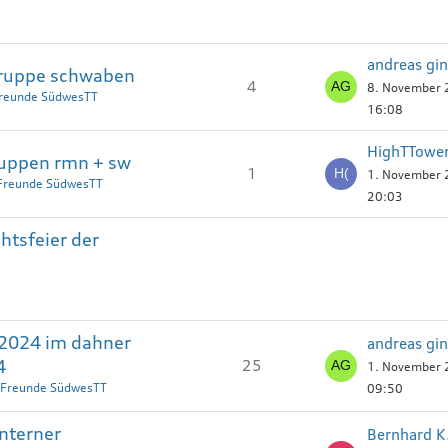
andreas gin
gruppe schwaben
4
8. November
Freunde SüdwesTT
16:08
HighTTower
ruppen rmn + sw
1
1. November
 Freunde SüdwesTT
20:03
tsfeier der
r 2024 im dahner
andreas gin
4
25
1. November
 Freunde SüdwesTT
09:50
interner
Bernhard K