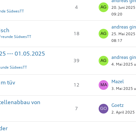
andreas gin
4
20. Juni 202
unde SüdwesTT
09:20
andreas gin
isch
18
25. Mai 2025
 Freunde SüdwesTT
08:17
025 --- 01.05.2025
andreas gin
39
4. Mai 2025 
reunde SüdwesTT
Mazel
um tüv
12
3. Mai 2025 
stellenabbau von
Goetz
7
2. April 2025
der