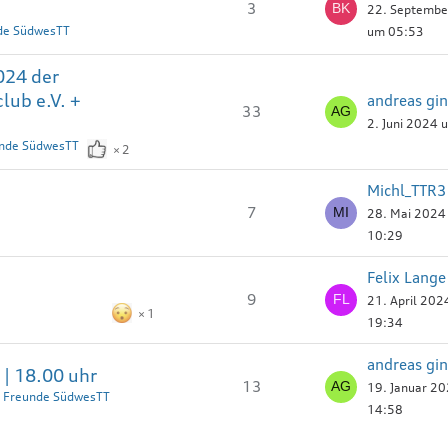
3
22. Septembe
nde SüdwesTT
um 05:53
024 der
lub e.V. +
andreas gin
33
2. Juni 2024
unde SüdwesTT
2
Michl_TTR
7
28. Mai 2024
10:29
Felix Lange
9
21. April 20
1
19:34
andreas gin
| 18.00 uhr
13
19. Januar 2
T Freunde SüdwesTT
14:58