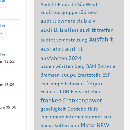
ter
Audi TT Freunde SüdWesTT
5 um
audi ttoc gruppe süd west
audi tt owners club e.V.
ter
audi tt treffen
audi tt treffen
 um
Ausfahrt
audi tt veranstaltung
ausfahrt audi tt
ter
ausfahrten 2024
um 12:55
baden württemberg
BAM
Batterie
coupe
Bremsen
Ersatzteile
ESP
felgen
esp lampe
Fahrwerk
um 13:06
Felgen TT 8N
Fensterheber
franken
Frankenpower
 um 09:06
geselligkeit
Getriebe
Hilfe
innenraum
interner stammtisch
Motor
NRW
Klima
Kofferraum