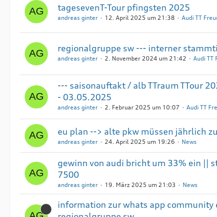
tagesevenT-Tour pfingsten 2025
andreas ginter
12. April 2025 um 21:38
Audi TT Fre
regionalgruppe sw --- interner stammt
andreas ginter
2. November 2024 um 21:42
Audi TT
--- saisonauftakt / alb TTraum TTour 2
- 03.05.2025
andreas ginter
2. Februar 2025 um 10:07
Audi TT F
eu plan --> alte pkw müssen jährlich z
andreas ginter
24. April 2025 um 19:26
News
gewinn von audi bricht um 33% ein || 
7500
andreas ginter
19. März 2025 um 21:03
News
information zur whats app community 
regionalgruppe sw