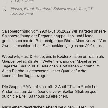
TTOC Events
Elsass
,
Event
,
Saarland
,
Schwarzwald
,
Tour
,
TT
SüdSüdWest
Saisoneröffnung vom 29.04.-01.05.2022 Wir starteten unsere
Saisoneröffnung der Regionalgruppe Harz und Heide
gemeinsam mit der Regionalgruppe Rhein-Main-Neckar. Von
Zwei unterschiedlichen Startpunkten ging es am 29.04. los.
Wobei wir, Harz & Heide, uns in Koblenz trafen um dann als
Gruppe, bei schönstem Wetter , entlang der Mosel unser
Tagesziel Saarlouis zu erreichen. Dort haben wir dann im
Alten Pfarrhaus gemeinsam unser Quartier für die
kommenden Tage bezogen.
Die Gruppe RMN traf sich mit 12 Audi TTs am Rhein bei
Andernach um dann über die verwinkelten Straßen quer
durch die Eifel, Saarlouis zu erreichen.
Nach einem gemütlichen Abend bei gutem Essen und