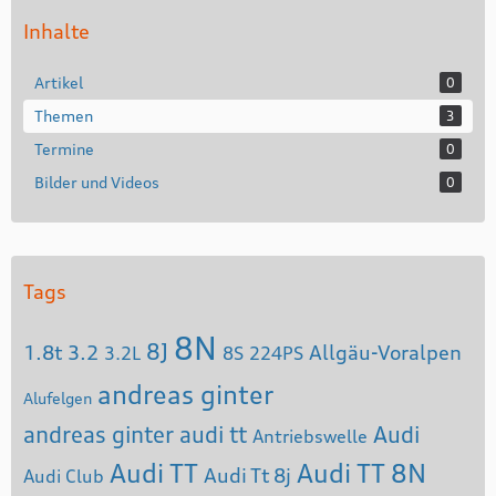
Inhalte
Artikel
0
Themen
3
Termine
0
Bilder und Videos
0
Tags
8N
8J
1.8t
3.2
Allgäu-Voralpen
3.2L
8S
224PS
andreas ginter
Alufelgen
andreas ginter audi tt
Audi
Antriebswelle
Audi TT
Audi TT 8N
Audi Tt 8j
Audi Club