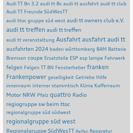
Audi TT 8n 3.2
audi tt 8s
audi tt ausfahrt
audi tt club
Audi TT Freunde SüdWesTT
audi tt owners club e.V.
audi ttoc gruppe süd west
audi tt treffen
audi tt treffen
Ausfahrt
ausfahrt audi tt
audi tt veranstaltung
ausfahrten 2024
baden württemberg
BAM
Batterie
coupe
Bremsen
Ersatzteile
ESP
esp lampe
Fahrwerk
franken
felgen
Felgen TT 8N
Fensterheber
Frankenpower
geselligkeit
Getriebe
Hilfe
innenraum
interner stammtisch
Klima
Kofferraum
quattro
Motor
NRW
Radio
Pfalz
regiogruppe sw beim ttoc
regionalgruppe süd südwest
regionalgruppe süd west
Regionalgruppe SüdWesTT
Reparatur
Reifen