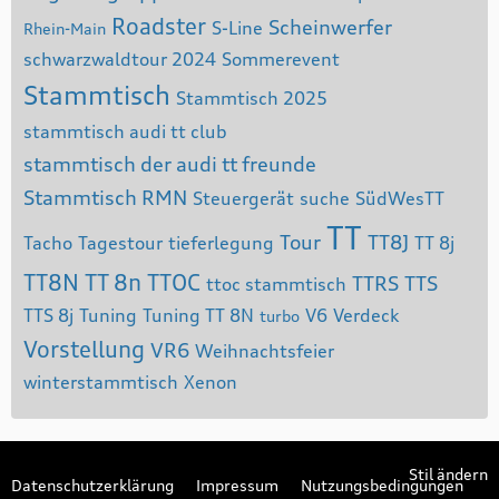
Roadster
Scheinwerfer
S-Line
Rhein-Main
schwarzwaldtour 2024
Sommerevent
Stammtisch
Stammtisch 2025
stammtisch audi tt club
stammtisch der audi tt freunde
Stammtisch RMN
Steuergerät
suche
SüdWesTT
TT
Tour
TT8J
Tacho
Tagestour
tieferlegung
TT 8j
TT8N
TT 8n
TTOC
TTRS
TTS
ttoc stammtisch
TTS 8j
Tuning
Tuning TT 8N
V6
Verdeck
turbo
Vorstellung
VR6
Weihnachtsfeier
winterstammtisch
Xenon
Stil ändern
Datenschutzerklärung
Impressum
Nutzungsbedingungen