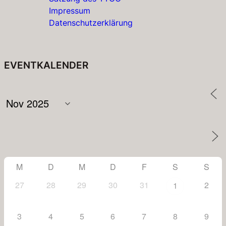
Impressum
Datenschutzerklärung
EVENTKALENDER
M
D
M
D
F
S
S
27
28
29
30
31
2
1
3
4
5
6
7
8
9