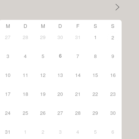
M
D
M
D
F
S
S
27
28
29
30
31
1
2
6
3
4
5
7
8
9
10
11
12
13
14
15
16
17
18
19
20
21
22
23
24
25
26
27
28
29
30
31
1
2
3
4
5
6