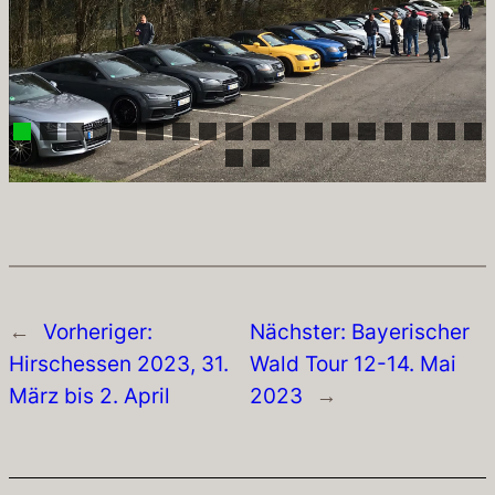
←
Vorheriger:
Nächster:
Bayerischer
Hirschessen 2023, 31.
Wald Tour 12-14. Mai
März bis 2. April
2023
→