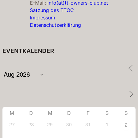
E-Mail:
info(at)tt-owners-club.net
Satzung des TTOC
Impressum
Datenschutzerklärung
EVENTKALENDER
M
D
M
D
F
S
S
27
28
29
30
31
1
2