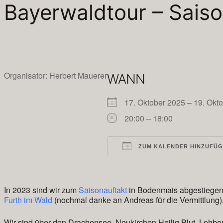
Bayerwaldtour – Saiso
Organisator: Herbert Mauerer
WANN
17. Oktober 2025 – 19. Ok
20:00 – 18:00
ZUM KALENDER HINZUFÜ
ICS herunterladen
In 2023 sind wir zum
Saisonauftakt
in Bodenmais abgestiegen 
Furth im Wald
(nochmal danke an Andreas für die Vermittlung),
Wir sind über den Drachensee, Neukirchen Heilig Blut, Lohbe