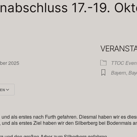
nabschluss 17.-19. Ok
VERANST
tober 2025
TTOC Even
Bayern
,
Bay
GEN
Google Kalender
iCalendar
und als erstes nach Furth gefahren. Diesmal haben wir es di
 und als erstes Ziel haben wir den Silberberg bei Bodenmais a
rg und den großen Arber zum Silberberg gefahren.