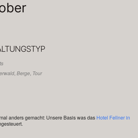
tober
ALTUNGSTYP
ts
erwald
,
Berge
,
Tour
Office 365
Outl
esmal anders gemacht: Unsere Basis was das
Hotel Fellner in
ngesteuert.