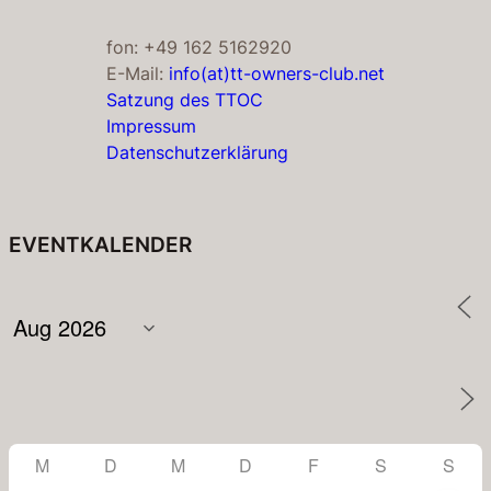
fon: +49 162 5162920
E-Mail:
info(at)tt-owners-club.net
Satzung des TTOC
Impressum
Datenschutzerklärung
EVENTKALENDER
M
D
M
D
F
S
S